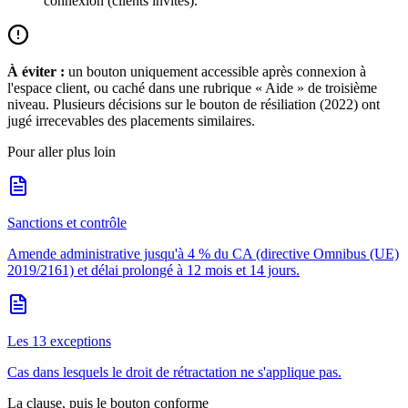
connexion (clients invités).
À éviter :
un bouton uniquement accessible après connexion à
l'espace client, ou caché dans une rubrique « Aide » de troisième
niveau. Plusieurs décisions sur le bouton de résiliation (2022) ont
jugé irrecevables des placements similaires.
Pour aller plus loin
Sanctions et contrôle
Amende administrative jusqu'à 4 % du CA (directive Omnibus (UE)
2019/2161) et délai prolongé à 12 mois et 14 jours.
Les 13 exceptions
Cas dans lesquels le droit de rétractation ne s'applique pas.
La clause, puis le bouton conforme