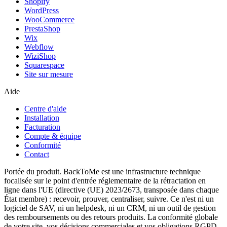
Shopify
WordPress
WooCommerce
PrestaShop
Wix
Webflow
WiziShop
Squarespace
Site sur mesure
Aide
Centre d'aide
Installation
Facturation
Compte & équipe
Conformité
Contact
Portée du produit.
BackToMe est une infrastructure technique
focalisée sur le point d'entrée réglementaire de la rétractation en
ligne dans l'UE
(directive (UE) 2023/2673, transposée dans chaque
État membre) : recevoir, prouver, centraliser, suivre. Ce n'est ni un
logiciel de SAV, ni un helpdesk, ni un CRM, ni un outil de gestion
des remboursements ou des retours produits. La conformité globale
de votre site, vos décisions commerciales et vos obligations RGPD